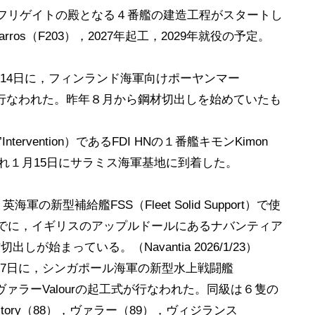
daré級フリゲイトの殿となる４番艦の建造工程がスタートし
rros（F203），2027年起工，2029年就役の予定。
月14日に，フィンランド海軍向けポーヤンマー
式が行なわれた。昨年８月から鋼材切出しを始めていたも
 d’Intervention）であるFDI HNの１番艦キモンKimon
され１月15日にサラミス海軍基地に到着した。
型補給艦FSS（Fleet Solid Support）で使
でに，イギリスのアップルドールにあるナバンティア
が始まっている。（Navantia 2026/1/23）
27日に，シンガポール海軍の新型水上戦闘艦
） の２番艦ヴァラーValourの起工式が行なわれた。同級は６隻の
ory（88），ヴァラー（89），ヴィジランス