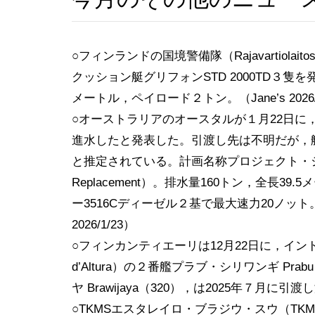
○フィンランドの国境警備隊（Rajavartiola
クッション艇グリフォンSTD 2000TD３隻を
メートル，ペイロード２トン。（Jane’s 2026/
○オーストラリアのオースタルが１月22日に，ガ
進水したと発表した。引渡し先は不明だが，艦
と推定されている。計画名称プロジェクト・シー3036 P
Replacement）。排水量160トン，全長
ー3516Cディーゼル２基で最大速力20ノット。
2026/1/23）
○フィンカンティエーリは12月22日に，インドネシア海軍向
d’Altura）の２番艦プラブ・シリワンギ Prab
ヤ Brawijaya（320），は2025年７月に引渡し済み。
○TKMSエスタレイロ・ブラジウ・スウ（TKMS Es