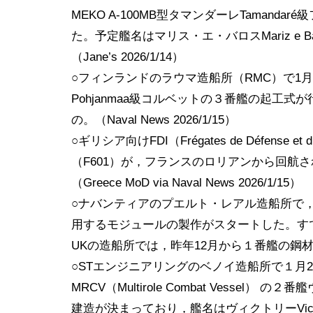
MEKO A-100MB型タマンダーレTaman
た。予定艦名はマリス・エ・バロスMariz e Ba
（Jane’s 2026/1/14）
○フィンランドのラウマ造船所（RMC）で1
Pohjanmaa級コルベットの３番艦の起工
の。（Naval News 2026/1/15）
○ギリシア向けFDI（Frégates de Défense et
（F601）が，フランスのロリアンから回航
（Greece MoD via Naval News 2026/1/15）
○ナバンティアのプエルト・レアル造船所で，英海軍の新
用するモジュールの製作がスタートした。す
UKの造船所では，昨年12月から１番艦の鋼材切出し
○STエンジニアリングのベノイ造船所で１月
MRCV（Multirole Combat Vessel
建造が決まっており，艦名はヴィクトリーVict