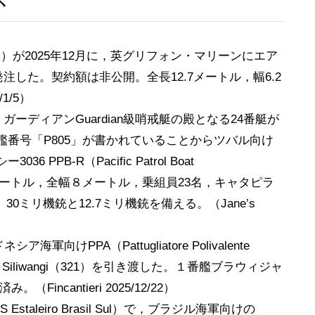
itos）が2025年12月に，英グリフォン・マリーンにエア
発注した。契約額は非公開。全長12.7メートル，幅6.2
1/5）
ーディアンGuardian級哨戒艇の殿となる24番艇が
番号「P805」が書かれていることからツバル向け
PB-R（Pacific Patrol Boat
39.5メートル，全幅８メートル，乗組員23名，キャタピラ
30ミリ機銃と12.7ミリ機銃を備える。（Jane’s
けPPA（Pattugliatore Polivalente
u Siliwangi（321）を引き渡した。１番艦ブラウィジャ
（Fincantieri 2025/12/22）
taleiro Brasil Sul）で，ブラジル海軍向けの