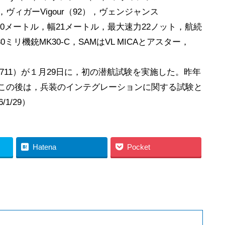
91），ヴィガーVigour（92），ヴェンジャンス
全長150メートル，幅21メートル，最大速力22ノット，航続
30ミリ機銃MK30-C，SAMはVL MICAとアスター，
S-711）が１月29日に，初の潜航試験を実施した。昨年
。この後は，兵装のインテグレーションに関する試験と
/1/29）
Hatena
Pocket