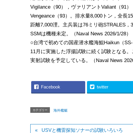
Vigilance（90），ヴァリアントValiant（
Vengeance（93）。排水量8,000トン，
距離7,000浬。主兵装は76ミリ砲STRALES，
SSMは機種未定。（Naval News 2026/1/28）
○台湾で初めての国産潜水艦海鯤Haikun（S
11月に実施した浮揚試験に続く試験となる
実射試験を予定している。（Naval News 2026
Facebook
twitter
カテゴリー
海外艦艇
USVと機雷探知ソナーの試験いろいろ