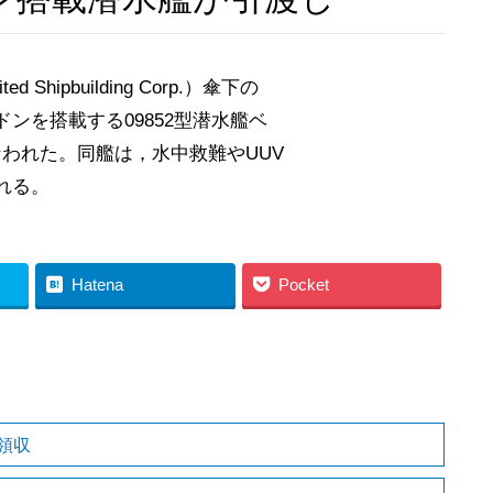
ipbuilding Corp.）傘下の
ンを搭載する09852型潜水艦ベ
が行なわれた。同艦は，水中救難やUUV
れる。
Hatena
Pocket
領収