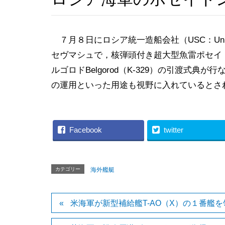
７月８日にロシア統一造船会社（USC：United Sh
セヴマシュで，核弾頭付き超大型魚雷ポセイド
ルゴロドBelgorod（K-329）の引渡式典
の運用といった用途も視野に入れているとさ
Facebook
twitter
カテゴリー
海外艦艇
米海軍が新型補給艦T-AO（X）の１番艦を