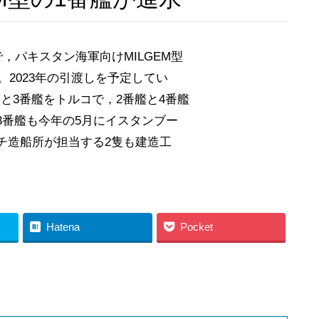
，パキスタン海軍向けMILGEM型
。2023年の引渡しを予定してい
艦と3番艦をトルコで，2番艦と4番艦
3番艦も今年の5月にイスタンブー
チ造船所が担当する2隻も建造工
Hatena
Pocket