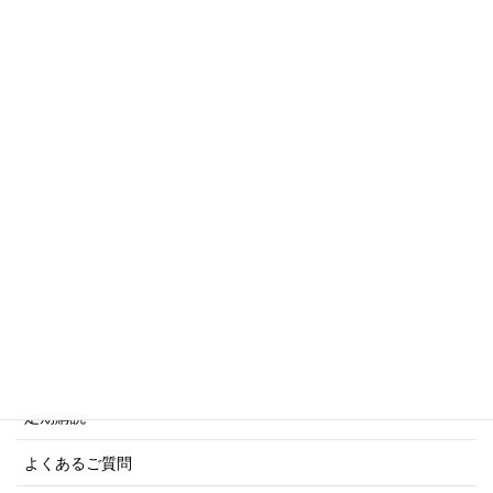
トリビアシリーズ
傑作軍艦シリーズ
写真集・画集シリーズ
商船シリーズ
ネーバル・ヒストリー・シリーズ
ご利用案内
ご注文方法について
定期購読
よくあるご質問