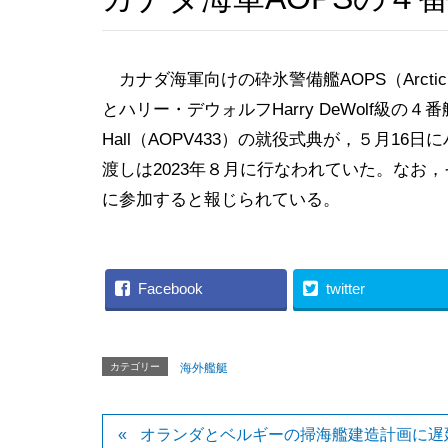
カナダ海軍向けの砕氷警備艦AOPS（Arctic and Of
とハリー・デウォルフHarry DeWolf級の４番
Hall（AOPV433）の就役式典が，５月1
渡しは2023年８月に行なわれていた。なお，
に参加すると報じられている。
Facebook
twitter
カテゴリー
海外艦艇
オランダとベルギーの掃海艦建造計画に遅