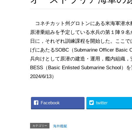
コネチカット州グロトンにある米海軍潜水
原潜乗組みを予定している水兵の第１陣９名
日に，それぞれ訓練課程を開始した。ここで
げにあたるSOBC（Submarine Officer Ba
兵向けとして原潜の建造・運用，艦内組織，
BESS（Basic Enlisted Submarine Sch
2024/6/13）
Facebook
twitter
カテゴリー
海外艦艇