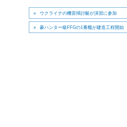
ウクライナの機雷掃討艇が演習に参加
豪ハンター級FFGの1番艦が建造工程開始