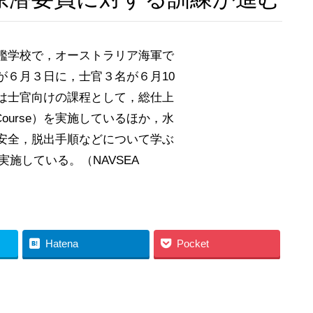
艦学校で，オーストラリア海軍で
が６月３日に，士官３名が６月10
は士官向けの課程として，総仕上
sic Course）を実施しているほか，水
安全，脱出手順などについて学ぶ
ool）を実施している。（NAVSEA
Hatena
Pocket