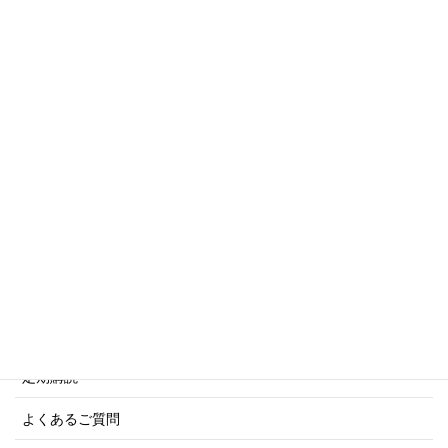
トリビアシリーズ
傑作軍艦シリーズ
写真集・画集シリーズ
商船シリーズ
ネーバル・ヒストリー・シリーズ
ご利用案内
ご注文方法について
定期購読
よくあるご質問