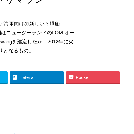
ネシア海軍向けの新しい３胴船
国はニュージーランドのLOM オー
angを建造したが，2012年に火
りとなるもの。
Hatena
Pocket