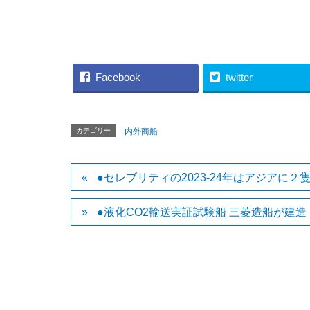
（G
Facebook
twitter
カテゴリー
内外商船
●セレブリティの2023-24年はアジアに２
●液化CO2輸送実証試験船 三菱造船が建造