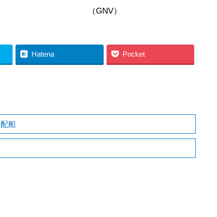
NV）
Hatena
Pocket
隻配船