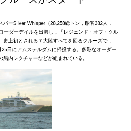
ver Whisper（28,258総トン，船客382人，
・ローダーデイルを出港し，「レジェンド・オブ・クル
。史上初とされる７大陸すべてを回るクルーズで，
５月25日にアムステルダムに帰投する。多彩なオーダー
の船内レクチャーなどが組まれている。