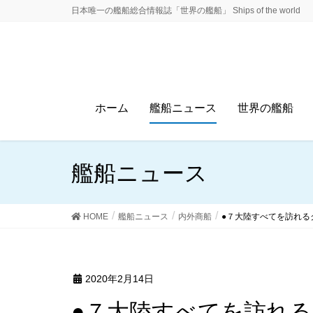
日本唯一の艦船総合情報誌「世界の艦船」 Ships of the world
ホーム
艦船ニュース
世界の艦船
艦船ニュース
HOME
艦船ニュース
内外商船
●７大陸すべてを訪れる
2020年2月14日
●７大陸すべてを訪れ