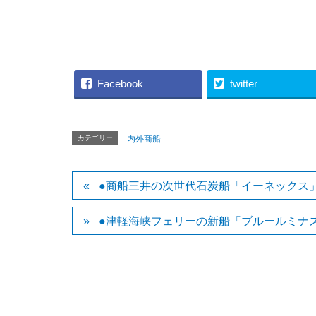
（SILVERSEA 
Facebook
twitter
カテゴリー
内外商船
●商船三井の次世代石炭船「イーネックス
●津軽海峡フェリーの新船「ブルールミナ