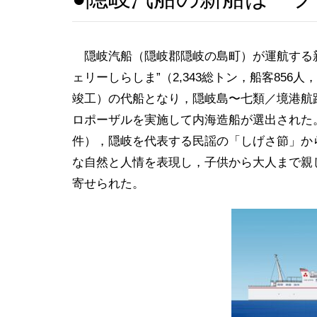
隠岐汽船（隠岐郡隠岐の島町）が運航する新
ェリーしらしま”（2,343総トン，船客856人
竣工）の代船となり，隠岐島〜七類／境港航路
ロポーザルを実施して内海造船が選出された。
件），隠岐を代表する民謡の「しげさ節」から
な自然と人情を表現し，子供から大人まで親
寄せられた。