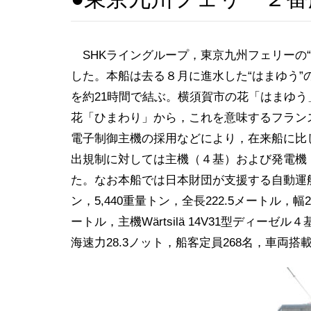
SHKライングループ，東京九州フェリーの“
した。本船は去る８月に進水した“はまゆう
を約21時間で結ぶ。横須賀市の花「はまゆ
花「ひまわり」から，これを意味するフランス語
電子制御主機の採用などにより，在来船に比
出規制に対しては主機（４基）および発電機
た。なお本船では日本財団が支援する自動運航
ン，5,440重量トン，全長222.5メートル，幅
ートル，主機Wärtsilä 14V31型ディーゼル
海速力28.3ノット，船客定員268名，車両搭