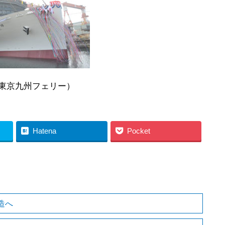
ェリー）
Hatena
Pocket
造へ