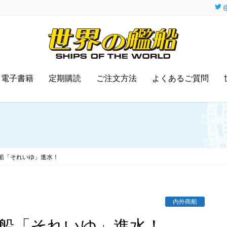
@
電子書籍
定期購読
ご注文方法
よくあるご質問
船「それいゆ」進水！
内外商船
番船「それいゆ」進水！