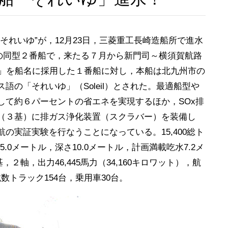
それいゆ”が，12月23日，三菱重工長崎造船所で進水
”の同型２番船で，来たる７月から新門司～横須賀航路
う」を船名に採用した１番船に対し，本船は北九州市の
の「それいゆ」（Soleil）とされた。最適船型や
して約６パーセントの省エネを実現するほか，SOx排
（３基）に排ガス浄化装置（スクラバー）を装備し
の実証実験を行なうことになっている。15,400総ト
25.0メートル，深さ10.0メートル，計画満載吃水7.2メ
４基，２軸，出力46,445馬力（34,160キロワット），航
載数トラック154台，乗用車30台。