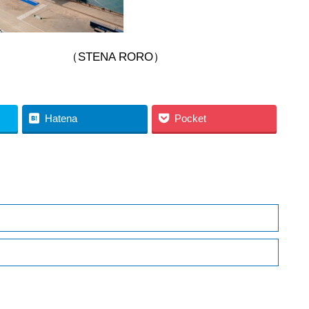
RORO）
Hatena
Pocket