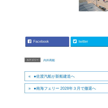
（STENA 
Facebook
twitter
カテゴリー
内外商船
●佐渡汽船が新船建造へ
●南海フェリー 2028年３月で撤退へ