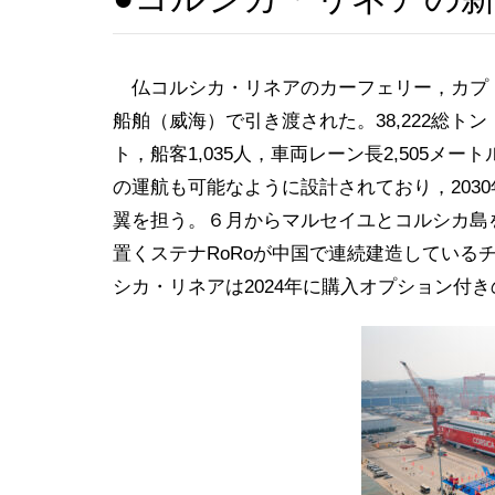
仏コルシカ・リネアのカーフェリー，カプ・ロッ
船舶（威海）で引き渡された。38,222総トン，
ト，船客1,035人，車両レーン長2,505メ
の運航も可能なように設計されており，2030
翼を担う。６月からマルセイユとコルシカ島
置くステナRoRoが中国で連続建造している
シカ・リネアは2024年に購入オプション付