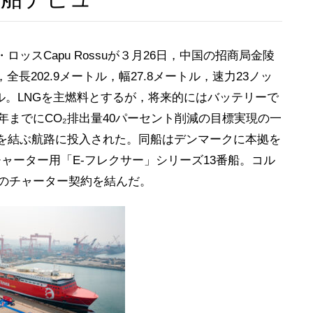
スCapu Rossuが３月26日，中国の招商局金陵
全長202.9メートル，幅27.8メートル，速力23ノッ
ートル。LNGを主燃料とするが，将来的にはバッテリーで
年までにCO₂排出量40パーセント削減の目標実現の一
を結ぶ航路に投入された。同船はデンマークに本拠を
チャーター用「E-フレクサー」シリーズ13番船。コル
きのチャーター契約を結んだ。