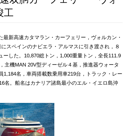
竣工
た最新高速カタマラン・カーフェリー，ヴォルカン・
る７月16日にスペインのナビエラ・アルマスに引き渡され，８
。10,870総トン，1,000重量トン，全長111.9
ル，主機MAN 20V型ディーゼル４基，推進器ウォータ
1,184名，車両搭載数乗用車219台，トラック・レー
員16名。船名はカナリア諸島最小のエル・イエロ島沖