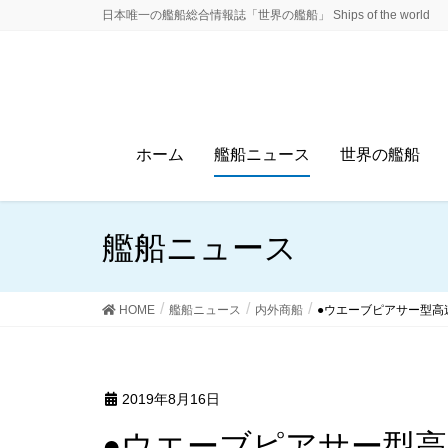
日本唯一の艦船総合情報誌「世界の艦船」 Ships of the world
ホーム
艦船ニュース
世界の艦船
艦船ニュース
HOME
艦船ニュース
内外商船
●ウエーブピアサー型高
2019年8月16日
●ウエーブピアサー型高速双胴カーフェリー「ヴォ