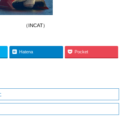
AT）
Hatena
Pocket
に