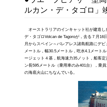
ルカン・デ・タゴロ」
オーストラリアのインキャット社が建造し
デ・タゴロVolcan de Tagoroが，去
月からスペイン～バレアレス諸島航路にデビューした
メートル，幅30.5メートル，吃水4.1メート
ージェット４基，航海速力35ノット，船客定員
ン長595メートル（乗用車のみ401台），乗
の海底火山にちなんでいる。