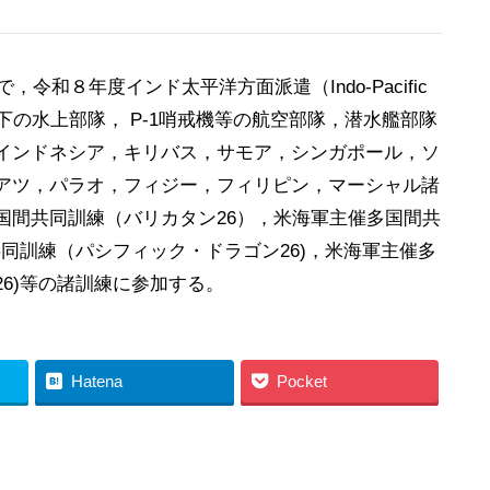
令和８年度インド太平洋方面派遣（Indo-Pacific
“かが”以下の水上部隊， P-1哨戒機等の航空部隊，潜水艦部隊
インドネシア，キリバス，サモア，シンガポール，ソ
アツ，パラオ，フィジー，フィリピン，マーシャル諸
国間共同訓練（バリカタン26），米海軍主催多国間共
共同訓練（パシフィック・ドラゴン26)，米海軍主催多
6)等の諸訓練に参加する。
Hatena
Pocket