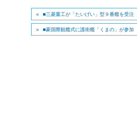
■三菱重工が「たいげい」型９番艦を受注
■豪国際観艦式に護衛艦「くまの」が参加