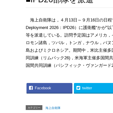
海上自衛隊は，４月13日～９月16日の日程で，
Deployment 2026：IPD26）に護衛艦
等を派遣している。訪問予定国はアメリカ，
ロモン諸島，ツバル，トンガ，ナウル，バヌ
島およびミクロネシア。期間中，米比主催多
同訓練（リムパック26)，米海軍主催多国間
国間共同訓練（パシフィック・ヴァンガード2
Facebook
twitter
カテゴリー
海上自衛隊