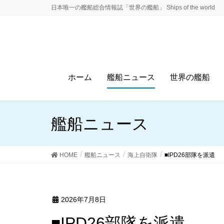
日本唯一の艦船総合情報誌「世界の艦船」 Ships of the world
ホーム
艦船ニュース
世界の艦船
艦船ニュース
HOME
艦船ニュース
海上自衛隊
■IPD26部隊を派遣
2026年7月8日
■IPD26部隊を派遣