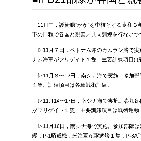
11月中，護衛艦“かが”を中核とする令和３年
下の日程で各国と親善／共同訓練を行ないつ
▷11月７日，ベトナム沖のカムラン湾で実施
ナム海軍がフリゲイト１隻。主要訓練項目は
▷11月８〜12日，南シナ海で実施。参加部
１隻。訓練項目は各種戦術訓練。
▷11月14〜17日，南シナ海で実施。参加部
がフリゲイト１隻。主要訓練項目は戦術運動
▷11月16日，南シナ海で実施。参加部隊は海
艦，P-1哨戒機，米海軍が駆逐艦１隻，P-8