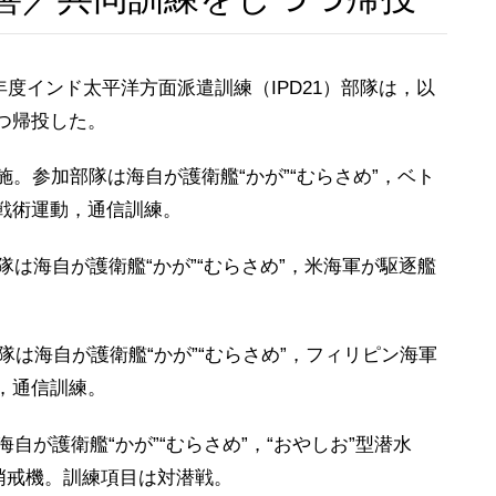
度インド太平洋方面派遣訓練（IPD21）部隊は，以
つ帰投した。
。参加部隊は海自が護衛艦“かが”“むらさめ”，ベト
戦術運動，通信訓練。
隊は海自が護衛艦“かが”“むらさめ”，米海軍が駆逐艦
隊は海自が護衛艦“かが”“むらさめ”，フィリピン海軍
，通信訓練。
自が護衛艦“かが”“むらさめ”，“おやしお”型潜水
A哨戒機。訓練項目は対潜戦。