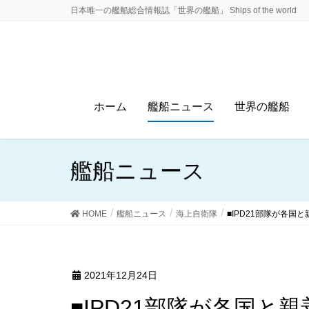
日本唯一の艦船総合情報誌「世界の艦船」 Ships of the world
ホーム
艦船ニュース
世界の艦船
艦船ニュース
HOME
艦船ニュース
海上自衛隊
■IPD21部隊が各国
2021年12月24日
■IPD21部隊が各国