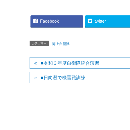
Facebook
twitter
カテゴリー
海上自衛隊
■令和３年度自衛隊統合演習
■日向灘で機雷戦訓練