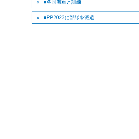
■各国海軍と訓練
■PP2023に部隊を派遣