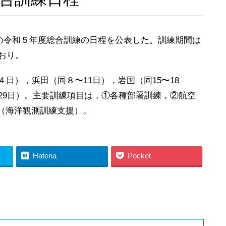
”の令和５年度総合訓練の日程を公表した。訓練期間は
おり。
日），浜田（同８〜11日），岩国（同15〜18
同29日）。主要訓練項目は，①各種部署訓練，②航空
（海洋観測訓練支援）。
Hatena
Pocket