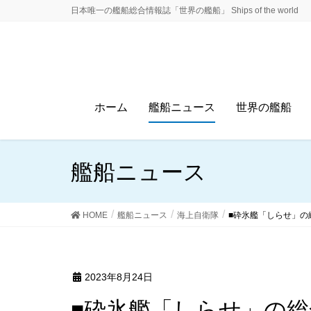
日本唯一の艦船総合情報誌「世界の艦船」 Ships of the world
ホーム
艦船ニュース
世界の艦船
艦船ニュース
HOME
艦船ニュース
海上自衛隊
■砕氷艦「しらせ」の
2023年8月24日
■砕氷艦「しらせ」の