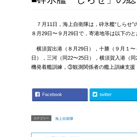
７月11日，海上自衛隊は，砕氷艦“しらせ
８月29日〜９月29日で，寄港地等は以下のと
横須賀出港（８月29日），十勝（９月１〜４
日），三河（同22〜25日），横須賀入港（
機発着艦訓練，③観測関係者の艦上訓練支援
Facebook
twitter
カテゴリー
海上自衛隊