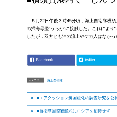
５月22日午後３時45分頃，海上自衛隊横須
の掃海母艦“うらが”に接触した。これにより“
したが，双方とも油の流出やケガ人はなかっ
Facebook
twitter
カテゴリー
海上自衛隊
■エアクッション艇国産化の調査研究を公
■自衛隊国際観艦式にロシアを招待せず