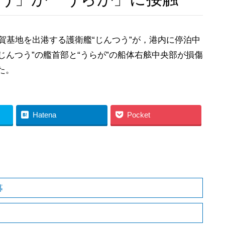
賀基地を出港する護衛艦“じんつう”が，港内に停泊中
じんつう”の艦首部と“うらが”の船体右舷中央部が損傷
た。
Hatena
Pocket
募