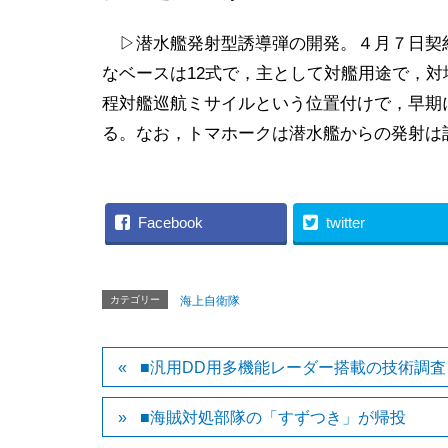
▷潜水艦発射型誘導弾の開発。４月７日契約
なベースは12式で，主として対艦用途で，
程対艦巡航ミサイルという位置付けで，早期
る。なお，トマホークは潜水艦からの発射は
Facebook
twitter
カテゴリー
海上自衛隊
■汎用DD用多機能レーダー搭載の技術調査
■海賊対処部隊の「すずつき」が帰投