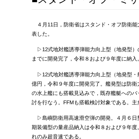
４月11日，防衛省はスタンド・オフ防衛能
表した。
▷12式地対艦誘導弾能力向上型（地発型）の量
までに開発完了，令和８および９年度に納入
▷12式地対艦誘導弾能力向上型（地発型・
億円，令和９年度に開発完了。艦発型は防衛
の水上艦にも搭載見込みで，既存艦艇へのバ
討を行なう。FFMも搭載検討対象である。
▷島嶼防衛用高速滑空弾の開発。４月６日契約
期装備型の量産品納入は令和８および９年度
れのみ超音速である。