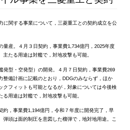
力に関する事業について，三菱重工との契約成立を公
産。４月３日契約，事業費1,734億円，2025年度
。主たる用途は対艦で，対地攻撃も可能。
艦発型・空発型）の開発。４月７日契約，事業費269
力整備計画に記載のとおり，DDGのみならず，ほか
ックフィットも可能となるが，対象については今後検
主たる用途は対艦で，対地攻撃も可能。
，事業費1,194億円，令和７年度に開発完了，早
。弾頭は面的制圧を意図した榴弾で，地対地用途。こ