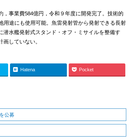
，事業費584億円，令和９年度に開発完了。技術的
対地用途にも使用可能。魚雷発射管から発射できる長射
に潜水艦発射式スタンド・オフ・ミサイルを整備す
計画していない。
Hatena
Pocket
を公募