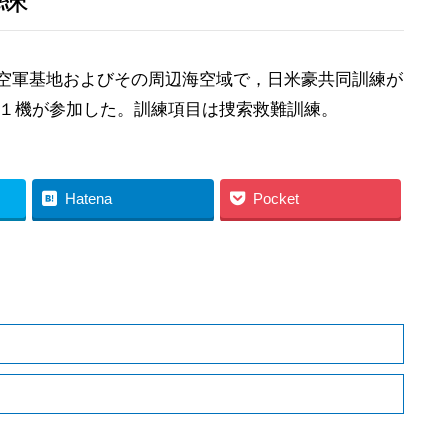
空軍基地およびその周辺海空域で，日米豪共同訓練が
艇１機が参加した。訓練項目は捜索救難訓練。
Hatena
Pocket